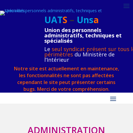
UAT
S
–
Uns
a
Union des personnels
administratifs, techniques et
spécialisés
Le
seul syndicat présent sur tous l
périmètres
du Ministère de
l’Intérieur
Notre site est actuellement en maintenance,
les fonctionnalités ne sont pas affectées
cependant le site peut présenter certains
bugs. Merci de votre compréhension.
ADMINISTRATION