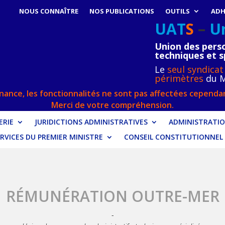
NOUS CONNAÎTRE
NOS PUBLICATIONS
OUTILS
ADH
UAT
S
–
U
Union des perso
techniques et s
Le
seul syndicat
périmètres
du M
ance, les fonctionnalités ne sont pas affectées cependan
Merci de votre compréhension.
RIE
JURIDICTIONS ADMINISTRATIVES
ADMINISTRATIO
RVICES DU PREMIER MINISTRE
CONSEIL CONSTITUTIONNEL
RÉMUNÉRATION
OUTRE-MER
-