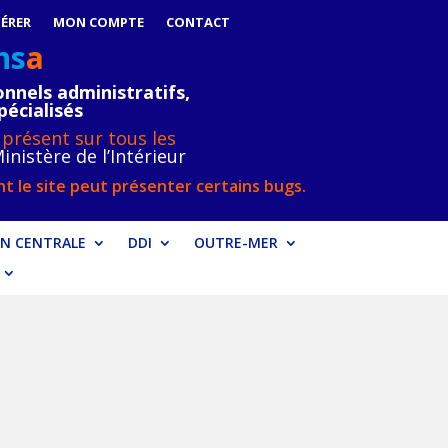
ÉRER
MON COMPTE
CONTACT
ns
a
nnels administratifs,
pécialisés
 présent sur tous les
inistère de l’Intérieur
t le site peut présenter certains bugs.
N CENTRALE
DDI
OUTRE-MER