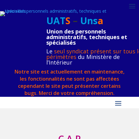
UAT
S
–
Uns
a
Union des personnels
administratifs, techniques et
spécialisés
Le
seul syndicat présent sur tous l
périmètres
du Ministère de
l’Intérieur
Notre site est actuellement en maintenance,
les fonctionnalités ne sont pas affectées
cependant le site peut présenter certains
bugs. Merci de votre compréhension.
C.A.P