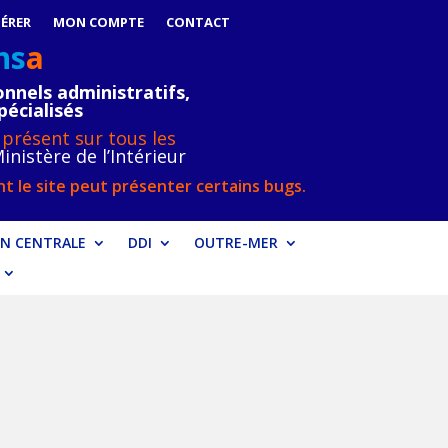
ÉRER
MON COMPTE
CONTACT
ns
a
nnels administratifs,
pécialisés
 présent sur tous les
inistère de l’Intérieur
t le site peut présenter certains bugs.
N CENTRALE
DDI
OUTRE-MER