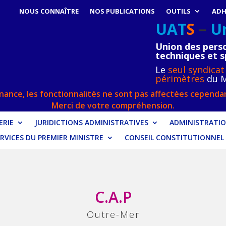
NOUS CONNAÎTRE
NOS PUBLICATIONS
OUTILS
ADH
UAT
S
–
U
Union des perso
techniques et s
Le
seul syndicat
périmètres
du M
ance, les fonctionnalités ne sont pas affectées cependan
Merci de votre compréhension.
RIE
JURIDICTIONS ADMINISTRATIVES
ADMINISTRATIO
RVICES DU PREMIER MINISTRE
CONSEIL CONSTITUTIONNEL
C.A.P
Outre-Mer