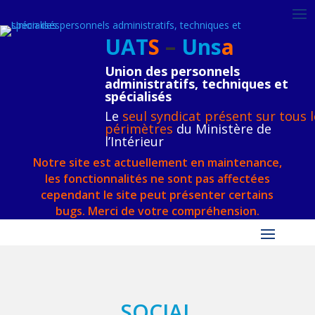
UAT
S
–
Uns
a
Union des personnels
administratifs, techniques et
spécialisés
Le
seul syndicat présent sur tous l
périmètres
du Ministère de
l’Intérieur
Notre site est actuellement en maintenance,
les fonctionnalités ne sont pas affectées
cependant le site peut présenter certains
bugs. Merci de votre compréhension.
SOCIAL