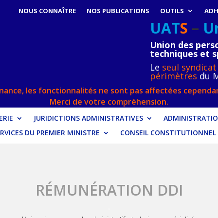
NOUS CONNAÎTRE
NOS PUBLICATIONS
OUTILS
ADH
UAT
S
–
U
Union des perso
techniques et s
Le
seul syndicat
périmètres
du M
ance, les fonctionnalités ne sont pas affectées cependan
Merci de votre compréhension.
RIE
JURIDICTIONS ADMINISTRATIVES
ADMINISTRATIO
RVICES DU PREMIER MINISTRE
CONSEIL CONSTITUTIONNEL
RÉMUNÉRATION
DDI
-