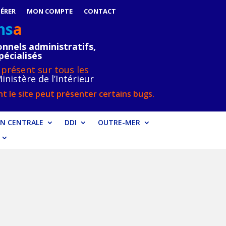
ÉRER
MON COMPTE
CONTACT
ns
a
nnels administratifs,
pécialisés
 présent sur tous les
inistère de l’Intérieur
t le site peut présenter certains bugs.
N CENTRALE
DDI
OUTRE-MER